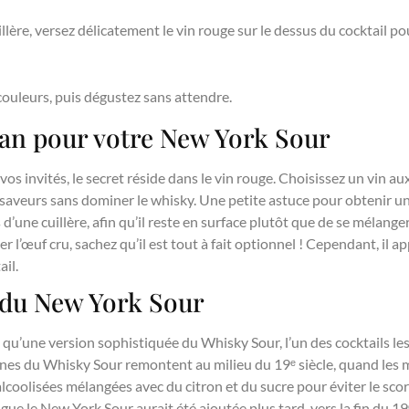
illère, versez délicatement le vin rouge sur le dessus du cocktail p
ouleurs, puis dégustez sans attendre.
an pour votre New York Sour
os invités, le secret réside dans le vin rouge. Choisissez un vin au
 saveurs sans dominer le whisky. Une petite astuce pour obtenir un
s d’une cuillère, afin qu’il reste en surface plutôt que de se méla
ter l’œuf cru, sachez qu’il est tout à fait optionnel ! Cependant, il
il.
e du New York Sour
 qu’une version sophistiquée du Whisky Sour, l’un des cocktails les
ines du Whisky Sour remontent au milieu du 19ᵉ siècle, quand les 
oolisées mélangées avec du citron et du sucre pour éviter le sco
ngue le New York Sour aurait été ajoutée plus tard, vers la fin du 