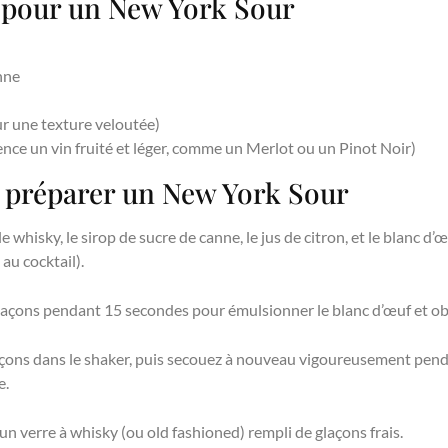
s pour un New York Sour
anne
ur une texture veloutée)
rence un vin fruité et léger, comme un Merlot ou un Pinot Noir)
r préparer un New York Sour
e whisky, le sirop de sucre de canne, le jus de citron, et le blanc d’
au cocktail).
laçons pendant 15 secondes pour émulsionner le blanc d’œuf et ob
açons dans le shaker, puis secouez à nouveau vigoureusement pen
e.
un verre à whisky (ou old fashioned) rempli de glaçons frais.