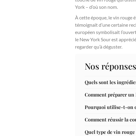
York – d’où son nom.
À cette époque, le vin rouge é
témoignait d’une certaine re
européen symbolisait l’ouvert
le New York Sour est apprécié 
regarder qu’à déguster.
Nos réponses
Quels sont les ingrédi
Comment préparer un N
Pourquoi utilise-t-on 
Comment réussir la cou
Quel type de vin roug