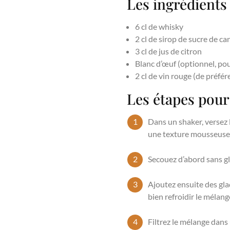
Les ingrédient
6 cl de whisky
2 cl de sirop de sucre de c
3 cl de jus de citron
Blanc d’œuf (optionnel, po
2 cl de vin rouge (de préfé
Les étapes pou
Dans un shaker, versez l
une texture mousseuse 
Secouez d’abord sans g
Ajoutez ensuite des gl
bien refroidir le mélang
Filtrez le mélange dans 