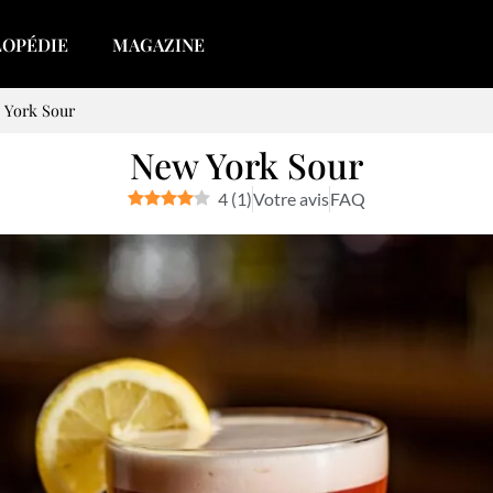
LOPÉDIE
MAGAZINE
 York Sour
New York Sour
4
(
1
)
Votre avis
FAQ