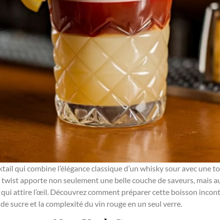
ktail qui combine l’élégance classique d’un whisky sour avec une 
 twist apporte non seulement une belle couche de saveurs, mais au
qui attire l’œil. Découvrez comment préparer cette boisson inconto
 de sucre et la complexité du vin rouge en un seul verre.