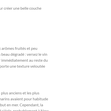
our créer une belle couche
x arômes fruités et peu
 beau dégradé : versez le vin
nger immédiatement au reste du
 apporte une texture veloutée
 plus anciens et les plus
marins avaient pour habitude
rbut en mer. Cependant, la
19ᵉ siècle, probablement à New