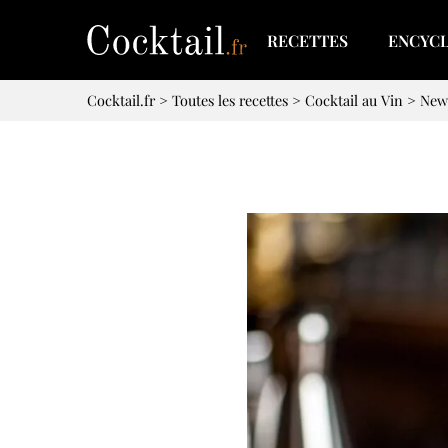
RECETTES
ENCYC
Cocktail.fr
>
Toutes les recettes
>
Cocktail au Vin
>
New