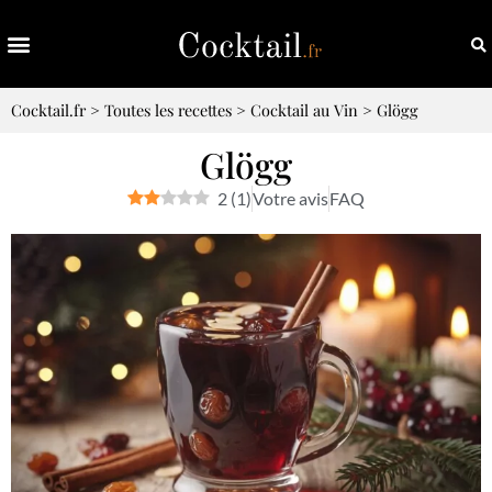
Cocktail.fr
>
Toutes les recettes
>
Cocktail au Vin
>
Glögg
Glögg
2
(
1
)
Votre avis
FAQ