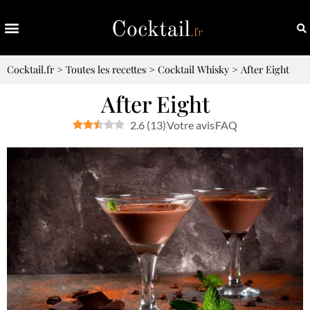
Cocktail.fr
>
Toutes les recettes
>
Cocktail Whisky
>
After Eight
After Eight
2.6
(
13
)
Votre avis
FAQ