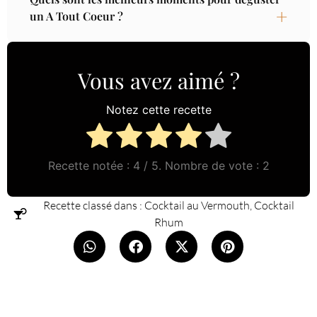
un A Tout Coeur ?
Vous avez aimé ?
Notez cette recette
Recette notée :
4
/ 5. Nombre de vote :
2
Recette classé dans :
Cocktail au Vermouth
,
Cocktail
Rhum