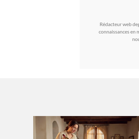
Rédacteur web depu
connaissances en m
nou