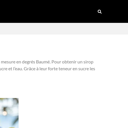
e se mesure en degrés Baumé. Pour obtenir un sirop
cre et l’eau. Grâce à leur forte teneur en sucre les