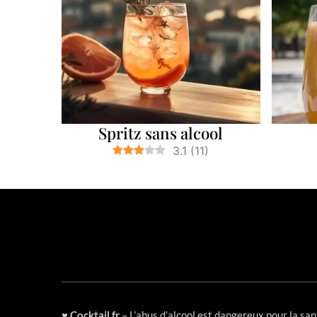
Spritz sans alcool
3.1
(
11
)
♥
Cocktail.fr
– L’abus d’alcool est dangereux pour la s