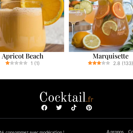
Apricot Beach
Marquisette
1
(
1
)
2.8
(
133
A propos
Co
anté, consommez avec modération !