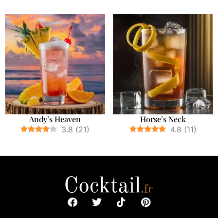
Andy’s Heaven
Horse’s Neck
3.8
(
21
)
4.8
(
11
)