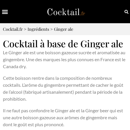
Cocktail.fr
>
Ingrédients
>
Ginger ale
Cocktail à base de Ginger ale
Le Ginger ale est une boisson gazeuse sucrée et aromatisée au
gingembre. Une des marques les plus connues en France est le
Canada dry.
Cette boisson rentre dans la composition de nombreux
cocktails. L’arôme du gingembre permettant de cacher le goût
de l’alcool (fabriqué artisanalement) pendant la période de la
prohibition.
Il ne faut pas confondre le Ginger ale et la Ginger beer qui est
une autre boisson gazeuse aux arômes de gingembre mais
dont le goût est plus prononcé.