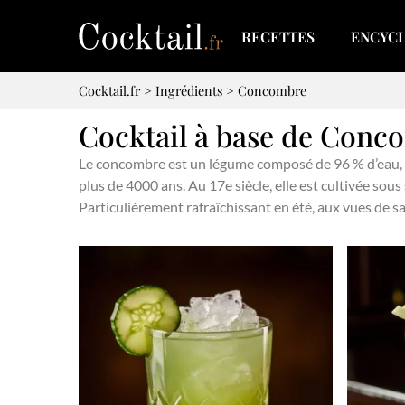
RECETTES
ENCYC
Cocktail.fr
>
Ingrédients
>
Concombre
Cocktail à base de Conc
Le concombre est un légume composé de 96 % d’eau, et 
plus de 4000 ans. Au 17e siècle, elle est cultivée sous
Particulièrement rafraîchissant en été, aux vues de sa