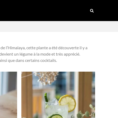
e l’Himalaya, cette plante a été découverte il y a
e devient un légume à la mode et très apprécié.
insi que dans certains cocktails.