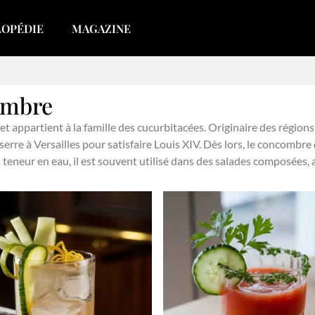
LOPÉDIE
MAGAZINE
ombre
appartient à la famille des cucurbitacées. Originaire des régions d
 serre à Versailles pour satisfaire Louis XIV. Dès lors, le concombr
 teneur en eau, il est souvent utilisé dans des salades composées, a