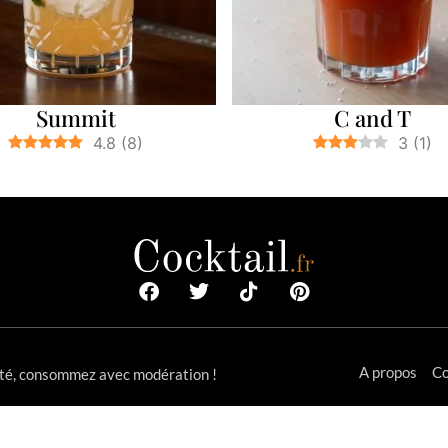
Summit
C and T
4.8
(
8
)
3
(
1
)
A propos
Co
anté, consommez avec modération !