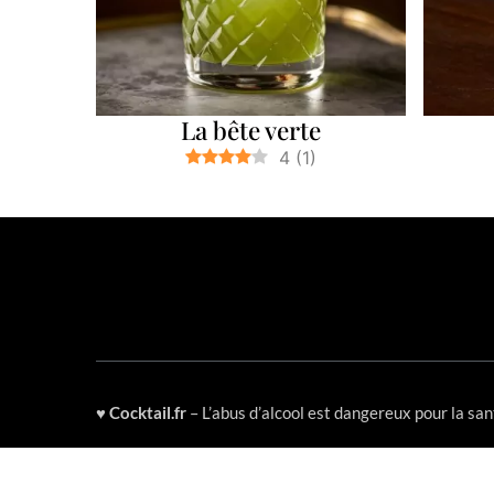
La bête verte
4
(
1
)
♥
Cocktail.fr
– L’abus d’alcool est dangereux pour la s