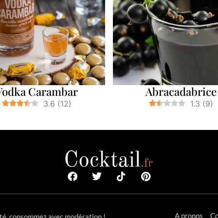
Vodka Carambar
Abracadabrice
3.6
(
12
)
1.3
(
9
)
A propos
Co
anté, consommez avec modération !