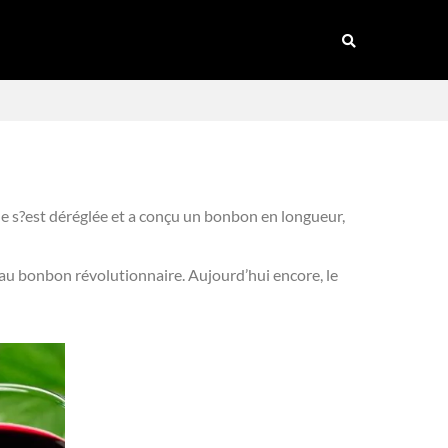
e s?est déréglée et a conçu un bonbon en longueur,
au bonbon révolutionnaire. Aujourd’hui encore, le