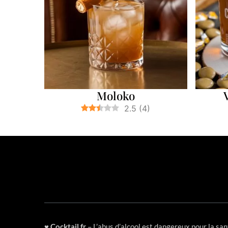
Moloko
2.5
(
4
)
♥
Cocktail.fr
– L’abus d’alcool est dangereux pour la s