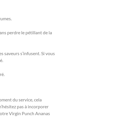
grumes.
s perdre le pétillant de la
s saveurs s’infusent. Si vous
é.
ré.
oment du service, cela
n’hésitez pas à incorporer
votre Virgin Punch Ananas