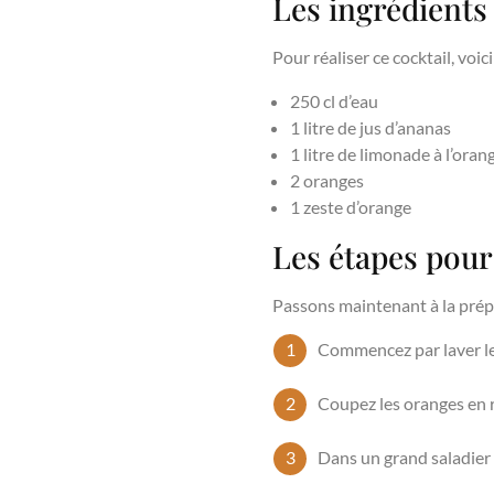
Les ingrédients
Pour réaliser ce cocktail, voic
250 cl d’eau
1 litre de jus d’ananas
1 litre de limonade à l’oran
2 oranges
1 zeste d’orange
Les étapes pour
Passons maintenant à la prép
Commencez par laver les 
Coupez les oranges en r
Dans un grand saladier o