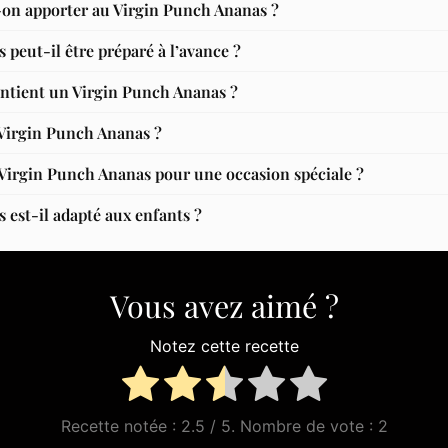
-on apporter au Virgin Punch Ananas ?
peut-il être préparé à l’avance ?
ntient un Virgin Punch Ananas ?
u Virgin Punch Ananas ?
Virgin Punch Ananas pour une occasion spéciale ?
 est-il adapté aux enfants ?
Vous avez aimé ?
Notez cette recette
Recette notée :
2.5
/ 5. Nombre de vote :
2