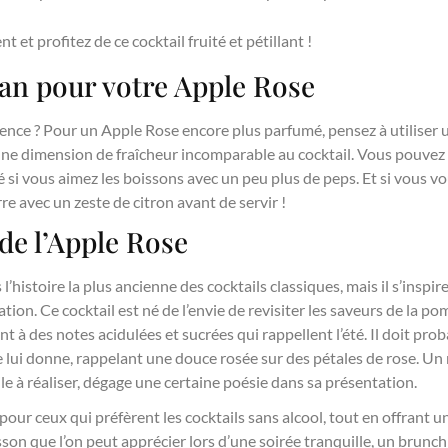
t profitez de ce cocktail fruité et pétillant !
an pour votre Apple Rose
férence ? Pour un Apple Rose encore plus parfumé, pensez à utiliser
 une dimension de fraîcheur incomparable au cocktail. Vous pouvez
é si vous aimez les boissons avec un peu plus de peps. Et si vous v
rre avec un zeste de citron avant de servir !
 de l’Apple Rose
 l’histoire la plus ancienne des cocktails classiques, mais il s’insp
tion. Ce cocktail est né de l’envie de revisiter les saveurs de la pom
ant à des notes acidulées et sucrées qui rappellent l’été. Il doit pr
e lui donne, rappelant une douce rosée sur des pétales de rose. U
cile à réaliser, dégage une certaine poésie dans sa présentation.
 pour ceux qui préfèrent les cocktails sans alcool, tout en offrant 
isson que l’on peut apprécier lors d’une soirée tranquille, un bru