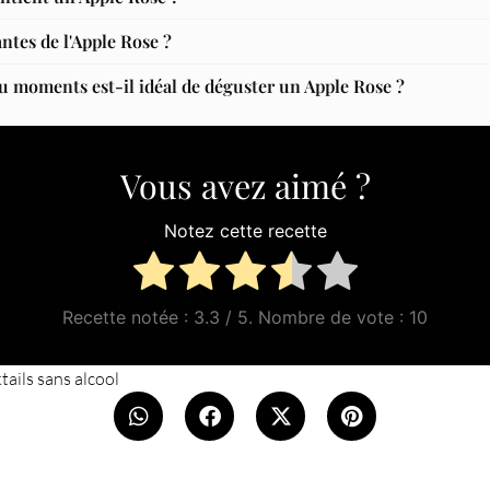
ntes de l'Apple Rose ?
u moments est-il idéal de déguster un Apple Rose ?
Vous avez aimé ?
Notez cette recette
Recette notée :
3.3
/ 5. Nombre de vote :
10
tails sans alcool