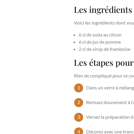
Les ingrédients
Voici les ingrédients dont vo
6 cl de soda au citron
6 cl de jus de pomme
2 cl de sirop de framboise
Les étapes pour
Rien de compliqué pour ce coc
Dans un verre à mélange,
Remuez doucement à l’a
Versez la préparation d
Décorez avec une tranch