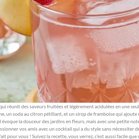
l qui réunit des saveurs fruitées et légèrement acidulées en une seu
, un soda au citron pétillant, et un sirop de framboise qui ajoute 
. Il évoque la douceur des jardins en fleurs, mais avec une petite note
ssionner vos amis avec un cocktail qui a du style sans nécessiter
it pour vous ! Suivez la recette, vous verrez, c’est aussi facile que 