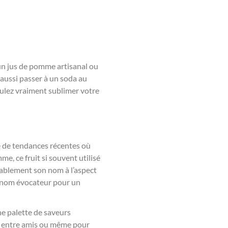
 un jus de pomme artisanal ou
 aussi passer à un soda au
oulez vraiment sublimer votre
ire de tendances récentes où
me, ce fruit si souvent utilisé
obablement son nom à l’aspect
n nom évocateur pour un
une palette de saveurs
nch entre amis ou même pour