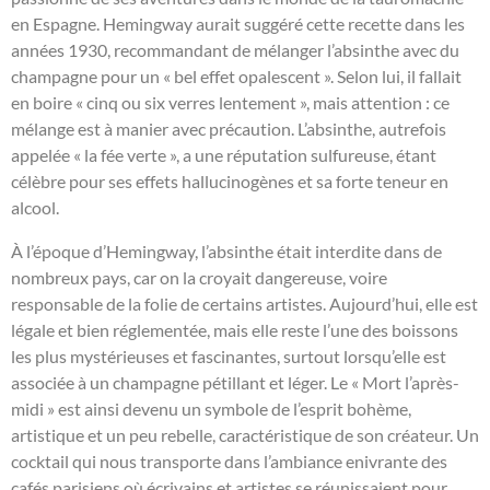
en Espagne. Hemingway aurait suggéré cette recette dans les
années 1930, recommandant de mélanger l’absinthe avec du
champagne pour un « bel effet opalescent ». Selon lui, il fallait
en boire « cinq ou six verres lentement », mais attention : ce
mélange est à manier avec précaution. L’absinthe, autrefois
appelée « la fée verte », a une réputation sulfureuse, étant
célèbre pour ses effets hallucinogènes et sa forte teneur en
alcool.
À l’époque d’Hemingway, l’absinthe était interdite dans de
nombreux pays, car on la croyait dangereuse, voire
responsable de la folie de certains artistes. Aujourd’hui, elle est
légale et bien réglementée, mais elle reste l’une des boissons
les plus mystérieuses et fascinantes, surtout lorsqu’elle est
associée à un champagne pétillant et léger. Le « Mort l’après-
midi » est ainsi devenu un symbole de l’esprit bohème,
artistique et un peu rebelle, caractéristique de son créateur. Un
cocktail qui nous transporte dans l’ambiance enivrante des
cafés parisiens où écrivains et artistes se réunissaient pour