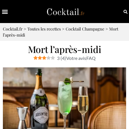
Cocktail.fr
>
Toutes les recettes
>
Cocktail Champagne
>
Mort
l’après-midi
Mort l’après-midi
3
(
4
)
Votre avis
FAQ