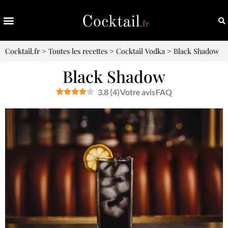
Cocktail.fr
>
Toutes les recettes
>
Cocktail Vodka
>
Black Shadow
Black Shadow
3.8
(
4
)
Votre avis
FAQ