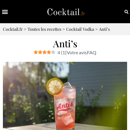
Cocktail.fr
>
Toutes les recettes
>
Cocktail Vodka
>
Anti’s
Anti’s
4
(
1
)
Votre avis
FAQ