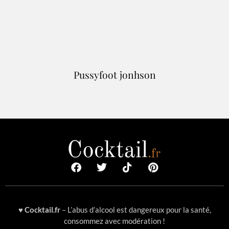
Pussyfoot jonhson
♥
Cocktail.fr
– L’abus d’alcool est dangereux pour la santé,
consommez avec modération !