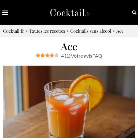
Cocktail.fr
>
Toutes les recettes
>
Cocktails sans alcool
>
Ace
Ace
4
(
1
)
Votre avis
FAQ