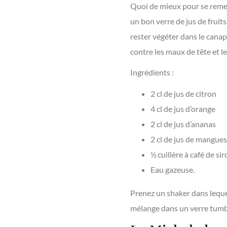
Quoi de mieux pour se remett
un bon verre de jus de fruits
rester végéter dans le canap
contre les maux de tête et le
Ingrédients :
2 cl de jus de citron
4 cl de jus d’orange
2 cl de jus d’ananas
2 cl de jus de mangues
½ cuillère à café de si
Eau gazeuse.
Prenez un shaker dans lequel
mélange dans un verre tumble