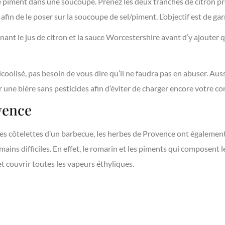
 de piment dans une soucoupe. Prenez les deux tranches de citron p
afin de le poser sur la soucoupe de sel/piment. L’objectif est de gar
nant le jus de citron et la sauce Worcestershire avant d’y ajouter q
 alcoolisé, pas besoin de vous dire qu’il ne faudra pas en abuser. Aus
ne bière sans pesticides afin d’éviter de charger encore votre cor
vence
s côtelettes d’un barbecue, les herbes de Provence ont égalemen
mains difficiles. En effet, le romarin et les piments qui composent 
t couvrir toutes les vapeurs éthyliques.