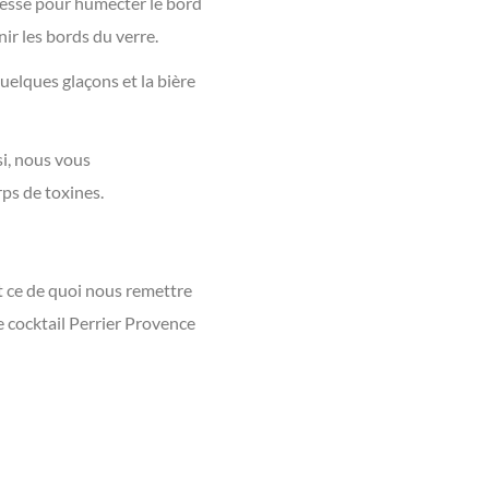
ressé pour humecter le bord
nir les bords du verre.
uelques glaçons et la bière
si, nous vous
ps de toxines.
t ce de quoi nous remettre
le cocktail Perrier Provence