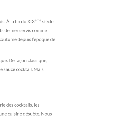
ème
s. À la fin du XIX
siècle,
ruits de mer servis comme
it coutume depuis l’époque de
ue. De façon classique,
ne sauce cocktail. Mais
ie des cocktails, les
d’une cuisine désuète. Nous