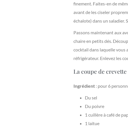
finement. Faites-en de même
avant de les ciseler propreme
échalote) dans un saladier. S
Passons maintenant aux avoca
chaire en petits dés. Découp
cocktail dans laquelle vous 
réfrigérateur. Enlevez les co
La coupe de crevette 
Ingrédient
: pour 6 personn
Du sel
Du poivre
1 cuillère à café de pa
1 laitue