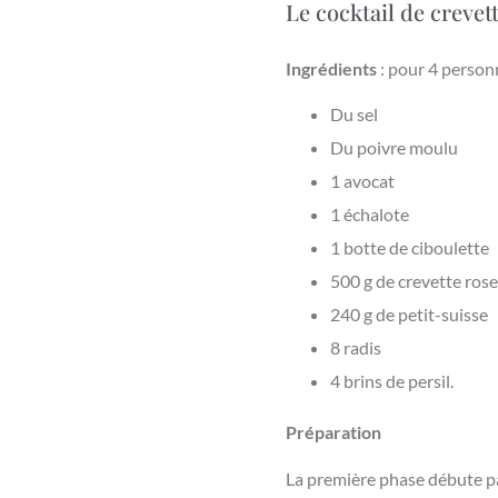
Le cocktail de crevett
Ingrédients
: pour 4 person
Du sel
Du poivre moulu
1 avocat
1 échalote
1 botte de ciboulette
500 g de crevette rose
240 g de petit-suisse
8 radis
4 brins de persil.
Préparation
La première phase débute par