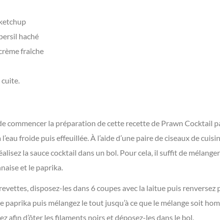
 ketchup
 persil haché
 crème fraîche
 cuite.
ommencer la préparation de cette recette de Prawn Cocktail par 
à l’eau froide puis effeuillée. À l’aide d’une paire de ciseaux de cui
éalisez la sauce cocktail dans un bol. Pour cela, il suffit de mélanger 
naise et le paprika.
revettes, disposez-les dans 6 coupes avec la laitue puis renversez p
de paprika puis mélangez le tout jusqu’à ce que le mélange soit h
 afin d’ôter les filaments noirs et déposez-les dans le bol.