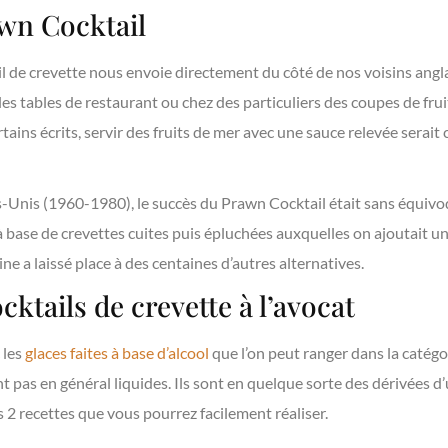
wn Cocktail
l de crevette nous envoie directement du côté de nos voisins anglai
ur les tables de restaurant ou chez des particuliers des coupes de f
ertains écrits, servir des fruits de mer avec une sauce relevée sera
nis (1960-1980), le succès du Prawn Cocktail était sans équivoq
 à base de crevettes cuites puis épluchées auxquelles on ajoutait u
gine a laissé place à des centaines d’autres alternatives.
cktails de crevette à l’avocat
 les
glaces faites à base d’alcool
que l’on peut ranger dans la catégor
nt pas en général liquides. Ils sont en quelque sorte des dérivées 
 2 recettes que vous pourrez facilement réaliser.