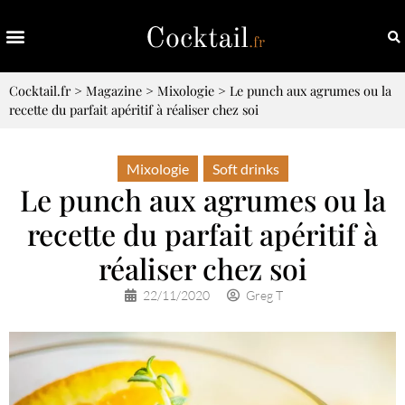
Cocktail.fr
>
Magazine
>
Mixologie
>
Le punch aux agrumes ou la
recette du parfait apéritif à réaliser chez soi
Mixologie
,
Soft drinks
Le punch aux agrumes ou la
recette du parfait apéritif à
réaliser chez soi
22/11/2020
Greg T