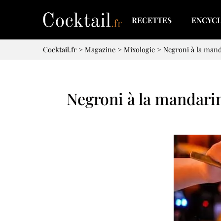
RECETTES
ENCYC
Cocktail.fr
>
Magazine
>
Mixologie
>
Negroni à la mand
Negroni à la mandari