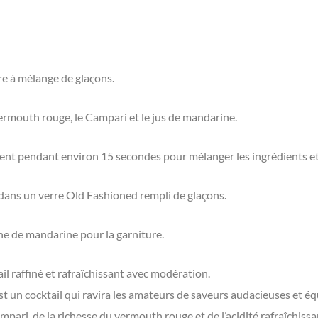
e à mélange de glaçons.
 vermouth rouge, le Campari et le jus de mandarine.
t pendant environ 15 secondes pour mélanger les ingrédients et l
 dans un verre Old Fashioned rempli de glaçons.
e de mandarine pour la garniture.
il raffiné et rafraîchissant avec modération.
t un cocktail qui ravira les amateurs de saveurs audacieuses et é
ari, de la richesse du vermouth rouge et de l’acidité rafraîchissa