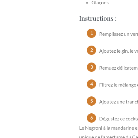
Glaçons
Instructions :
Remplissez un verr
Ajoutez le gin, le
Remuez délicatemen
Filtrez le mélange
Ajoutez une tranch
Dégustez ce cockta
Le Negroni à la mandarine es
unique de l’amertume du Camp