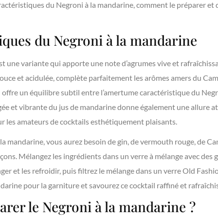
aractéristiques du Negroni à la mandarine, comment le préparer et
tiques du Negroni à la mandarine
t une variante qui apporte une note d’agrumes vive et rafraîchissan
ouce et acidulée, complète parfaitement les arômes amers du Camp
offre un équilibre subtil entre l’amertume caractéristique du Negro
ée et vibrante du jus de mandarine donne également une allure att
our les amateurs de cocktails esthétiquement plaisants.
la mandarine, vous aurez besoin de gin, de vermouth rouge, de Ca
açons. Mélangez les ingrédients dans un verre à mélange avec des 
er et les refroidir, puis filtrez le mélange dans un verre Old Fashi
rine pour la garniture et savourez ce cocktail raffiné et rafraîchi
er le Negroni à la mandarine ?