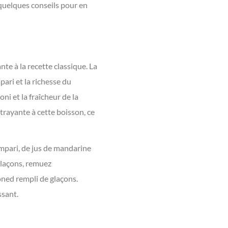
 quelques conseils pour en
te à la recette classique. La
ari et la richesse du
ni et la fraîcheur de la
rayante à cette boisson, ce
mpari, de jus de mandarine
glaçons, remuez
oned rempli de glaçons.
ssant.