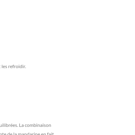
es refroidir.
quilibrées. La combinaison
nte de la mandarine en fait