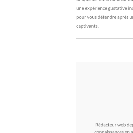
une expérience gustative ino
pour vous détendre après un
captivants.
Rédacteur web depu
connaissances en m