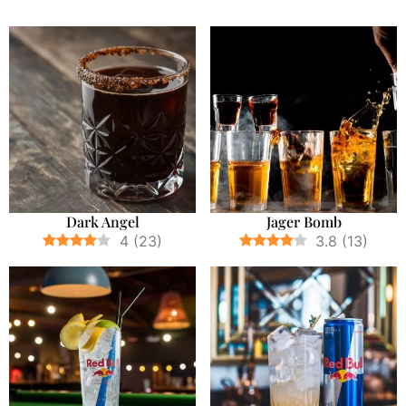
Dark Angel
Jager Bomb
4
(
23
)
3.8
(
13
)