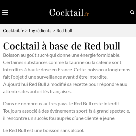
Cocktail.fr
>
Ingrédients
>
Red bull
Cocktail à base de Red bull
Boisson au goût sucré qui donne une énergie formidable.
Certaines substances comme la taurine ou la caféine sont
interdites à haute dose en France. Cette boisson a longtemps
fait l’objet d’une surveillance avant d’être interdite.
Aujourd’hui Red Bull à modifié sa recette pour répondre aux
attentes des autorités françaises.
Dans de nombreux autres pays, le Red Bull reste interdit.
Toujours associé à des événements sportifs à grand spectacle,
il rencontre un succès fou auprès d’une clientèle jeune.
Le Red Bull est une boisson sans alcool.