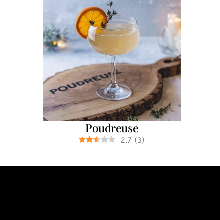
Poudreuse
2.7
(
3
)