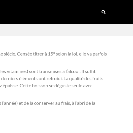
siècle. Censée titrer à 15° selon la loi, elle va parfois
s vitamines) sont transmises à l’alcool. Il suffit
 derniers éléments ont refroidi. La qualité des fruits
sez épaisse. Cette boisson se déguste seule avec
nnée) et de la conserver au frais, à l’abri de la