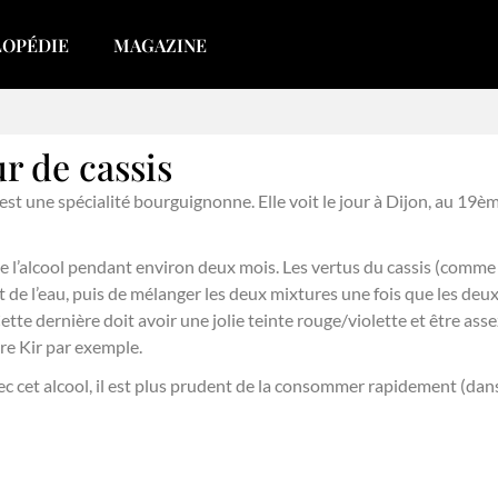
LOPÉDIE
MAGAZINE
r de cassis
est une spécialité bourguignonne. Elle voit le jour à Dijon, au 19ème 
de l’alcool pendant environ deux mois. Les vertus du cassis (comme le
 et de l’eau, puis de mélanger les deux mixtures une fois que les deux
Cette dernière doit avoir une jolie teinte rouge/violette et être as
re Kir par exemple.
et alcool, il est plus prudent de la consommer rapidement (dans l’a