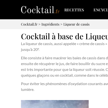
RECETTES
ENCYC
Cocktail.fr
>
Ingrédients
>
Liqueur de cassis
Cocktail à base de Liqueu
La liqueur de cassis, aussi appelée « crème de cassis » 
jusqu’à 20°.
Elle consiste à faire macérer les baies de cassis dans 
ensuite de récupérer le jus, de faire bouillir du sucre
est très importante pour que la liqueur soit réussie. 
quelques glaçons ou en cocktail, comme dans le célèb
Pour éviter les phénomènes d’oxydation courants avec c
lumière.