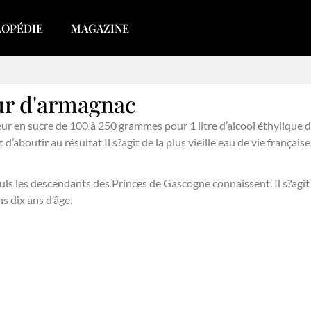
LOPÉDIE
MAGAZINE
eur d'armagnac
r en sucre de 100 à 250 grammes pour 1 litre d’alcool éthylique d’o
’aboutir au résultat.Il s?agit de la plus vieille eau de vie française
e seuls les descendants des Princes de Gascogne connaissent. Il s?a
 dix ans d’âge.