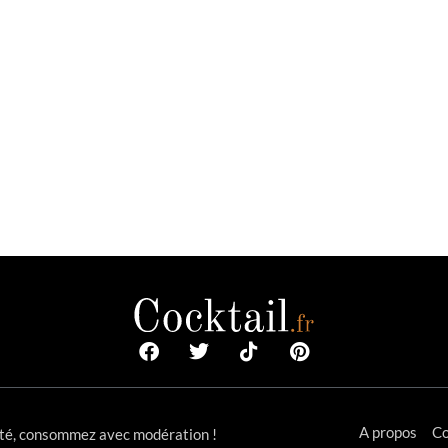
A propos
Co
anté, consommez avec modération !