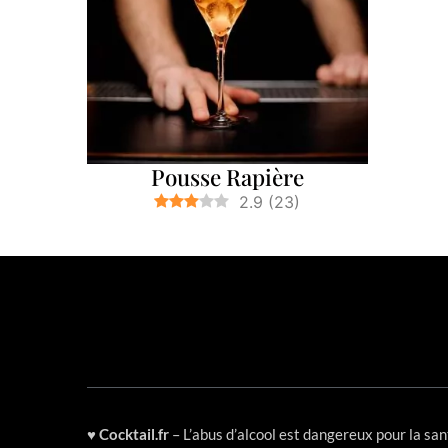
Pousse Rapière
2.9
(
23
)
♥
Cocktail.fr
– L’abus d’alcool est dangereux pour la s