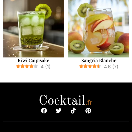
Kiwi Caipisake
Sangria Blanche
4
(
1
)
4.6
(
7
)