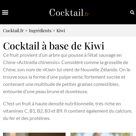
Cocktail.fr
>
Ingrédients
>
Kiwi
Cocktail à base de Kiwi
Ce fruit provient d’un arbre qui pousse à l’état sauvage en
Chine «Actinidia chinensis». Considéré comme la groseille de
Chine, son nom de «Kiwi» lui vient de Nouvelle Zélande. On le
trouve sous la forme d’une pulpe verte, fortement sucrée et
contenant une multitude de petites graines comestibles,
entourée d’une peau brune et duveteuse.
C?est un fruit à haute densité nutritionnelle, très riche en
vitamines C, B1, B2, B3 et B9. Il contient également du calcium,
du fer et des protéines.