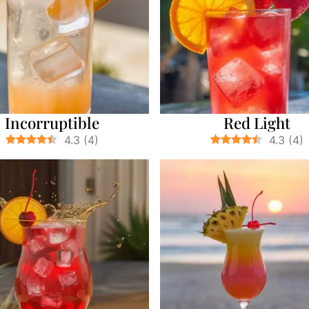
Incorruptible
Red Light
4.3
(
4
)
4.3
(
4
)