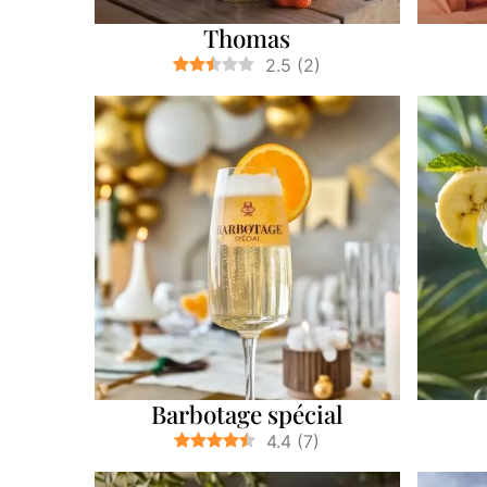
Thomas
2.5
(
2
)
Barbotage spécial
4.4
(
7
)