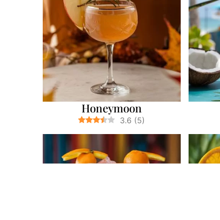
Honeymoon
3.6
(
5
)