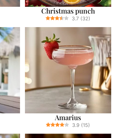
Christmas punch
3.7
(
32
)
Amarius
3.9
(
15
)