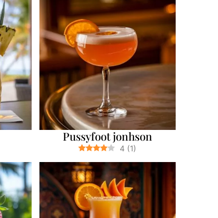
Pussyfoot jonhson
4
(
1
)