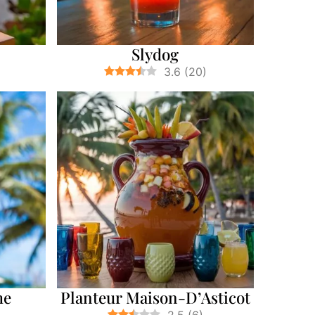
Slydog
3.6
(
20
)
me
Planteur Maison-D’Asticot