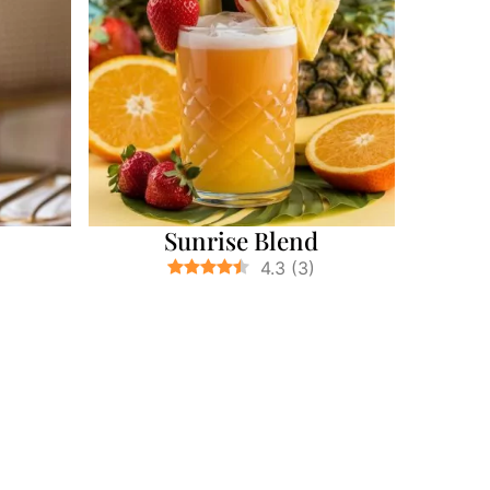
Sunrise Blend
4.3
(
3
)