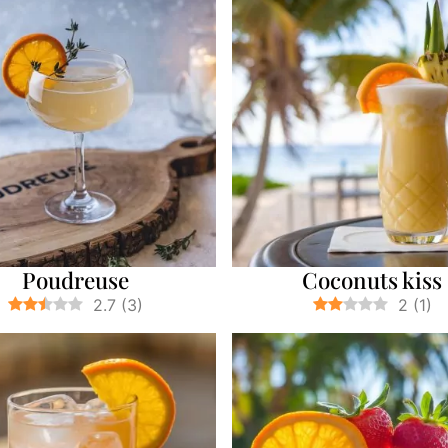
Poudreuse
Coconuts kiss
2.7
(
3
)
2
(
1
)