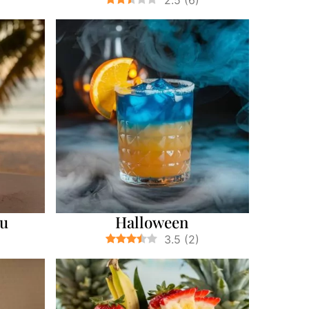
2.5
(
6
)
nu
Halloween
3.5
(
2
)