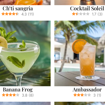
Ch’ti sangria
Cocktail Soleil
4.3
(
11
)
1.7
(
3
)
Banana Frog
Ambassador
3.8
(
8
)
3
(
1
)