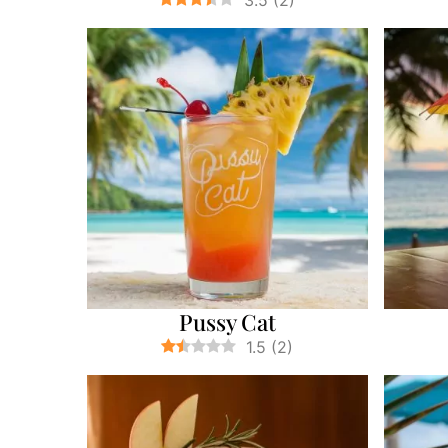
3.5
(
2
)
Pussy Cat
1.5
(
2
)