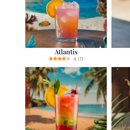
Atlantis
4
(
1
)