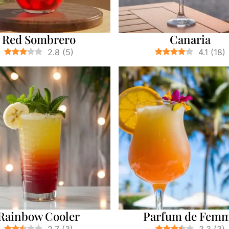
Red Sombrero
Canaria
2.8
(
5
)
4.1
(
18
)
Rainbow Cooler
Parfum de Fem