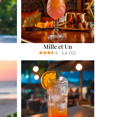
Mille et Un
3.4
(
12
)