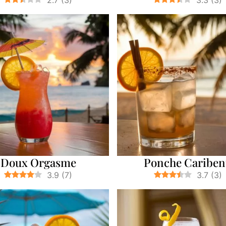
2.7
(
3
)
3.3
(
3
)
Doux Orgasme
Ponche Caribe
3.9
(
7
)
3.7
(
3
)