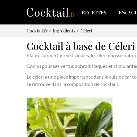
RECETTES
ENCYC
Cocktail.fr
>
Ingrédients
>
Céleri
Cocktail à base de Céleri
Plante aux vertus médicinales, le céleri pousse natu
Connu pour ses vertus aphrodisiaques et stimulantes, i
Le céleri a une place importante dans la cuisine car t
se retrouve dans la composition de cocktails.