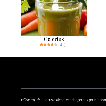
Celerius
4
(
1
)
♥
Cocktail.fr
– L’abus d’alcool est dangereux pour la s