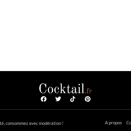
A propos
Co
anté, consommez avec modération !