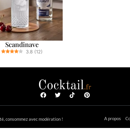
Scandinave
3.8
(
12
)
A propos
Co
anté, consommez avec modération !