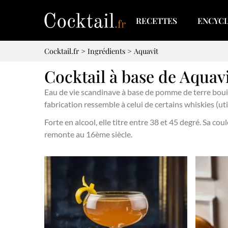
RECETTES
ENCYC
Cocktail.fr
>
Ingrédients
>
Aquavit
Cocktail à base de Aquav
Eau de vie scandinave à base de pomme de terre bouilli
fabrication ressemble à celui de certains whiskies (ut
Forte en alcool, elle titre entre 38 et 45 degré. Sa co
remonte au 16ème siècle.