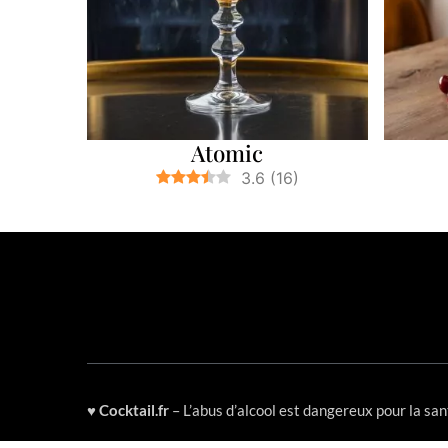
Atomic
3.6
(
16
)
♥
Cocktail.fr
– L’abus d’alcool est dangereux pour la s