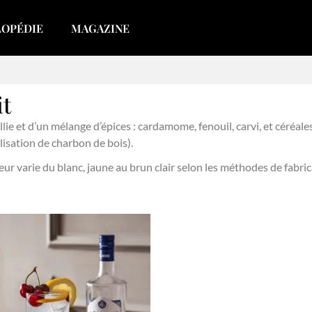
LOPÉDIE
MAGAZINE
it
e et d’un mélange d’épices : cardamome, fenouil, carvi, et céréales 
ilisation de charbon de bois).
uleur varie du blanc, jaune au brun clair selon les méthodes de fabric