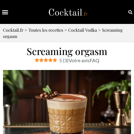
Cocktail.fr
>
Toutes les recettes
>
Cocktail Vodka
>
Screaming
orgasm
Screaming orgasm
5
(
3
)
Votre avis
FAQ