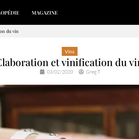
LOPÉDIE
MAGAZINE
ion du vin
Vins
Elaboration et vinification du vi
03/02/2020
Greg T