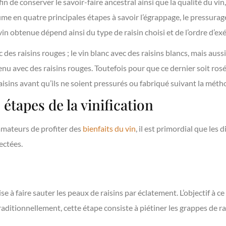
fin de conserver le savoir-faire ancestral ainsi que la qualité du vin,
ume en quatre principales étapes à savoir l’égrappage, le pressurage
vin obtenue dépend ainsi du type de raisin choisi et de l’ordre d’ex
 des raisins rouges ; le vin blanc avec des raisins blancs, mais aussi
enu avec des raisins rouges. Toutefois pour que ce dernier soit rosé
isins avant qu’ils ne soient pressurés ou fabriqué suivant la méth
 étapes de la vinification
mateurs de profiter des
bienfaits du vin
, il est primordial que les 
ectées.
ise à faire sauter les peaux de raisins par éclatement. L’objectif à c
 Traditionnellement, cette étape consiste à piétiner les grappes de 