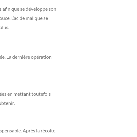
es afin que se développe son
ouce. L’acide malique se
plus.
née. La dernière opération
ées en mettant toutefois
obtenir.
ispensable. Après la récolte,