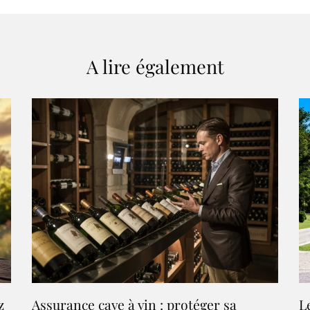
A lire également
z
Assurance cave à vin : protéger sa
L