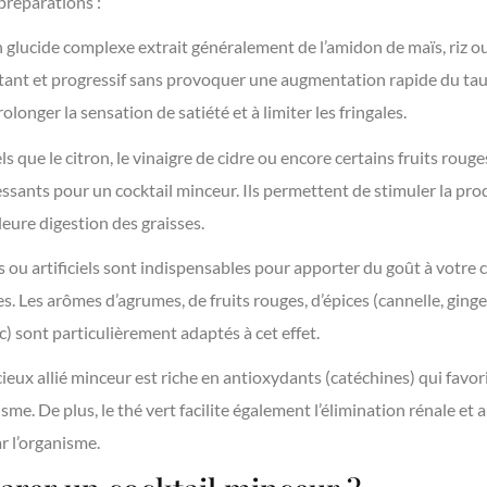
 préparations :
’un glucide complexe extrait généralement de l’amidon de maïs, riz 
ant et progressif sans provoquer une augmentation rapide du taux
olonger la sensation de satiété et à limiter les fringales.
els que le citron, le vinaigre de cidre ou encore certains fruits rouge
ssants pour un cocktail minceur. Ils permettent de stimuler la prod
leure digestion des graisses.
 ou artificiels sont indispensables pour apporter du goût à votre 
es. Les arômes d’agrumes, de fruits rouges, d’épices (cannelle, gin
) sont particulièrement adaptés à cet effet.
cieux allié minceur est riche en antioxydants (catéchines) qui favo
sme. De plus, le thé vert facilite également l’élimination rénale et 
r l’organisme.