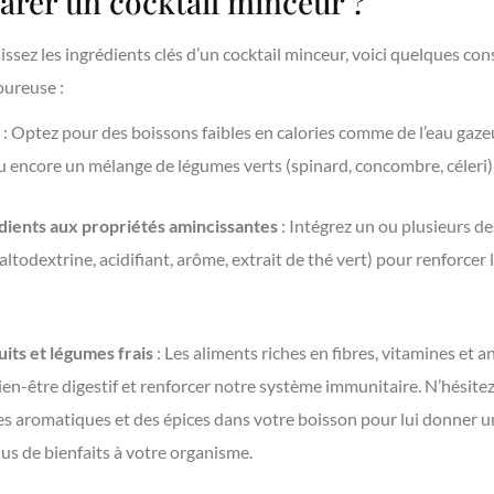
rer un cocktail minceur ?
sez les ingrédients clés d’un cocktail minceur, voici quelques co
oureuse :
: Optez pour des boissons faibles en calories comme de l’eau gazeus
ou encore un mélange de légumes verts (spinard, concombre, céleri) 
dients aux propriétés amincissantes
: Intégrez un ou plusieurs 
odextrine, acidifiant, arôme, extrait de thé vert) pour renforcer 
its et légumes frais
: Les aliments riches en fibres, vitamines et 
bien-être digestif et renforcer notre système immunitaire. N’hésit
bes aromatiques et des épices dans votre boisson pour lui donner 
us de bienfaits à votre organisme.