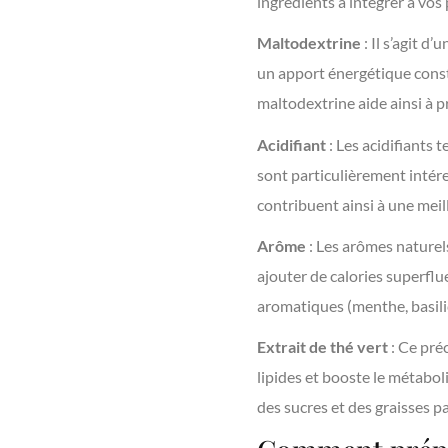
ingrédients à intégrer à vos
Maltodextrine
: Il s’agit d
un apport énergétique const
maltodextrine aide ainsi à pr
Acidifiant
: Les acidifiants t
sont particulièrement intére
contribuent ainsi à une meil
Arôme
: Les arômes naturels
ajouter de calories superflu
aromatiques (menthe, basilic
Extrait de thé vert
: Ce pré
lipides et booste le métaboli
des sucres et des graisses pa