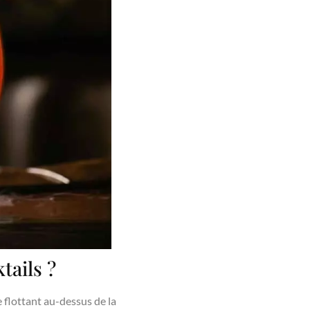
tails ?
 flottant au-dessus de la