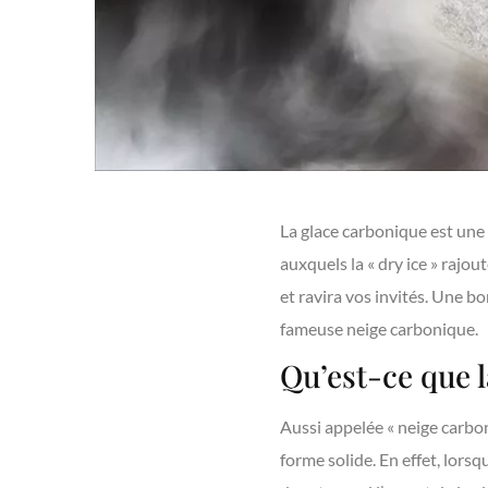
La glace carbonique est une m
auxquels la « dry ice » rajou
et ravira vos invités. Une b
fameuse neige carbonique.
Qu’est-ce que l
Aussi appelée « neige carboni
forme solide. En effet, lors