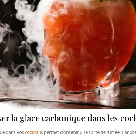
r la glace carbonique dans les cock
que dans vos
cocktails
permet d’obtenir une sorte de fumée blanche