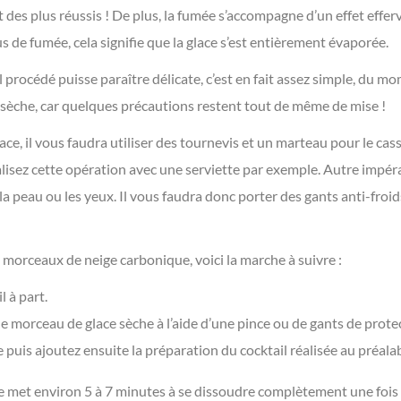
et des plus réussis ! De plus, la fumée s’accompagne d’un effet effe
plus de fumée, cela signifie que la glace s’est entièrement évaporée.
el procédé puisse paraître délicate, c’est en fait assez simple, du 
 sèche, car quelques précautions restent tout de même de mise !
 glace, il vous faudra utiliser des tournevis et un marteau pour le cas
alisez cette opération avec une serviette par exemple. Autre impéra
la peau ou les yeux. Il vous faudra donc porter des gants anti-froid
 morceaux de neige carbonique, voici la marche à suivre :
l à part.
le morceau de glace sèche à l’aide d’une pince ou de gants de prote
e puis ajoutez ensuite la préparation du cocktail réalisée au préalab
met environ 5 à 7 minutes à se dissoudre complètement une fois da