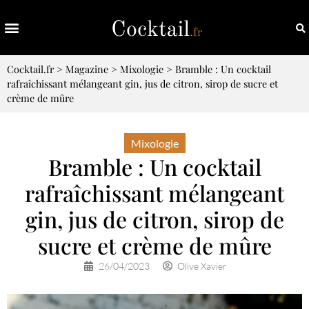
Cocktail.fr
>
Magazine
>
Mixologie
>
Bramble : Un cocktail
rafraîchissant mélangeant gin, jus de citron, sirop de sucre et
crème de mûre
Mixologie
Bramble : Un cocktail
rafraîchissant mélangeant
gin, jus de citron, sirop de
sucre et crème de mûre
26/04/2023
Olive Xavier