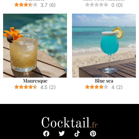
3.7
(
6
)
0
(
0
)
Mauresque
Blue sea
4.5
(
2
)
4
(
2
)