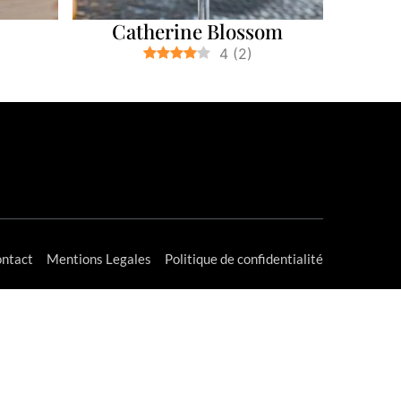
Catherine Blossom
4
(
2
)
ntact
Mentions Legales
Politique de confidentialité