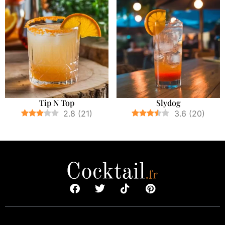
Tip N Top
Slydog
2.8
(
21
)
3.6
(
20
)