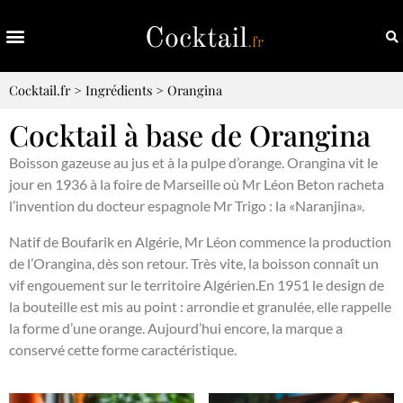
Cocktail.fr
>
Ingrédients
>
Orangina
Cocktail à base de Orangina
Boisson gazeuse au jus et à la pulpe d’orange. Orangina vit le
jour en 1936 à la foire de Marseille où Mr Léon Beton racheta
l’invention du docteur espagnole Mr Trigo : la «Naranjina».
Natif de Boufarik en Algérie, Mr Léon commence la production
de l’Orangina, dès son retour. Très vite, la boisson connaît un
vif engouement sur le territoire Algérien.En 1951 le design de
la bouteille est mis au point : arrondie et granulée, elle rappelle
la forme d’une orange. Aujourd’hui encore, la marque a
conservé cette forme caractéristique.