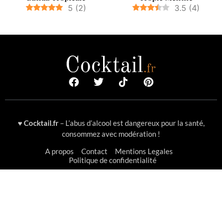
5
(
2
)
3.5
(
4
)
♥
Cocktail.fr
– L’abus d’alcool est dangereux pour la santé,
consommez avec modération !
A propos
Contact
Mentions Legales
Politique de confidentialité