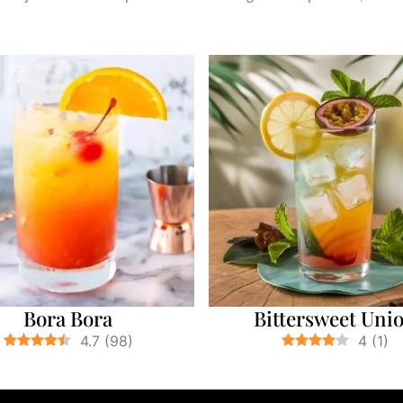
Bora Bora
Bittersweet Uni
4.7
(
98
)
4
(
1
)