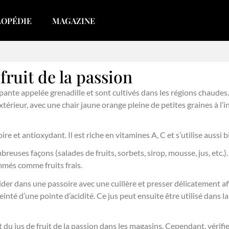
LOPÉDIE
MAGAZINE
fruit de la passion
nte appelée grenadille et sont cultivés dans les régions chaudes. Il
térieur, avec une chair jaune orange pleine de petites graines à l’in
ire et antioxydant. Il est riche en vitamines A, C et s’utilise aussi
uses façons (salades de fruits, sorbets, sirop, mousse, jus, etc.). C
mmés comme fruits frais.
le vider dans une passoire avec une cuillère et presser délicatement 
inté d’une pointe d’acidité. Ce jus peut ensuite être utilisé dans la
du jus de fruit de la passion dans les magasins. Cependant, vérifie