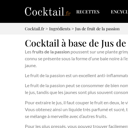
RECETTES
ENCYC
Cocktail.fr
>
Ingrédients
>
Jus de fruit de la passion
Cocktail à base de Jus de 
Les
fruits de la passion
poussent sur une plante grimpa
connu se présente sous la forme d’une baie noire à l’ex
jaune.
Le fruit de la passion est un excellent anti-inflammato
Le fruit de la passion peut se consommer de bien nombre
le jus, tandis que les jaunes sont plus souvent conso
Pour extraire le jus, il faut couper le fruit en deux, 
Vous obtenez ainsi un liquide très parfumé et sucré, te
se mélange à merveille avec d’autres fruits.
Pour les plus pressés, vous pouvez trouver facilement 