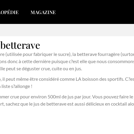
LOPÉDIE
MAGAZINE
 betterave
ère (utilisée pour fabriquer le sucre), la betterave fourragère (surt
ns donc à cette dernière puisque c?est elle que nous consommons.
le peut se déguster crue, cuite ou en jus.
 », il peut même être considéré comme LA boisson des sportifs. C?est
 liste s?allonge !
ommer crue pour environ 500ml de jus par jour. Vous pouvez faire 
t, sachez que le jus de betterave est aussi délicieux en cocktail al