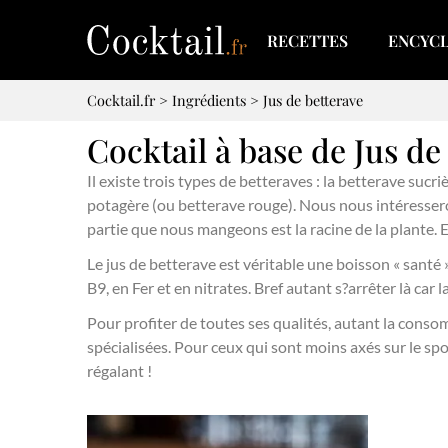
RECETTES
ENCYC
Cocktail.fr
>
Ingrédients
>
Jus de betterave
Cocktail à base de Jus de
Il existe trois types de betteraves : la betterave sucri
potagère (ou betterave rouge). Nous nous intéressero
partie que nous mangeons est la racine de la plante. El
Le jus de betterave est véritable une boisson « santé
B9, en Fer et en nitrates. Bref autant s?arrêter là car la
Pour profiter de toutes ses qualités, autant la cons
spécialisées. Pour ceux qui sont moins axés sur le spor
régalant !