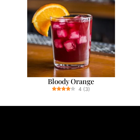
Bloody Orange
4
(
3
)