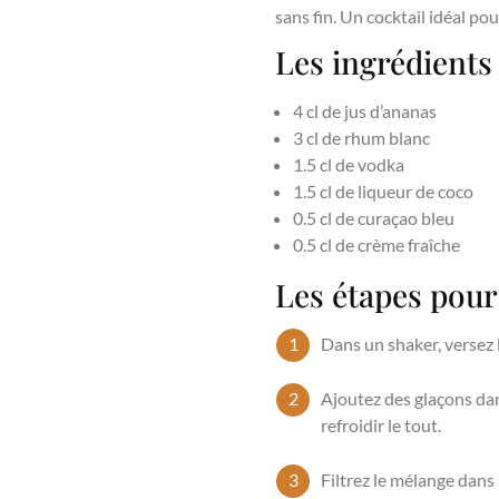
sans fin. Un cocktail idéal p
Les ingrédient
4 cl de jus d’ananas
3 cl de rhum blanc
1.5 cl de vodka
1.5 cl de liqueur de coco
0.5 cl de curaçao bleu
0.5 cl de crème fraîche
Les étapes pou
Dans un shaker, versez l
Ajoutez des glaçons da
refroidir le tout.
Filtrez le mélange dans 