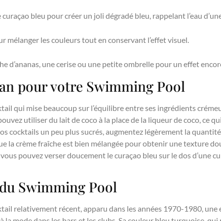
curaçao bleu pour créer un joli dégradé bleu, rappelant l’eau d’une
mélanger les couleurs tout en conservant l’effet visuel.
e d’ananas, une cerise ou une petite ombrelle pour un effet encor
an pour votre Swimming Pool
ail qui mise beaucoup sur l’équilibre entre ses ingrédients crémeu
uvez utiliser du lait de coco à la place de la liqueur de coco, ce 
vos cocktails un peu plus sucrés, augmentez légèrement la quantité
ue la crème fraîche est bien mélangée pour obtenir une texture dou
l, vous pouvez verser doucement le curaçao bleu sur le dos d’une cu
e du Swimming Pool
tail relativement récent, apparu dans les années 1970-1980, une 
à la mode dans les bars et les clubs. Sa couleur bleu turquoise, qui 