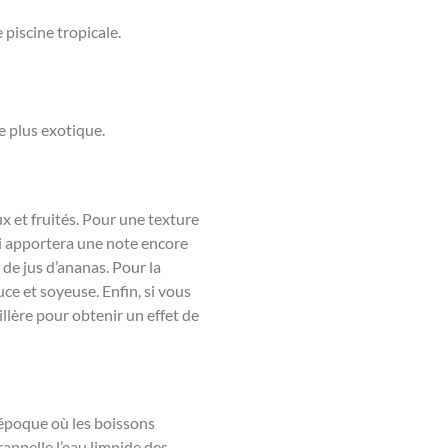
 piscine tropicale.
e plus exotique.
x et fruités. Pour une texture
qui apportera une note encore
 de jus d’ananas. Pour la
ce et soyeuse. Enfin, si vous
illère pour obtenir un effet de
époque où les boissons
rappelle l’eau limpide des