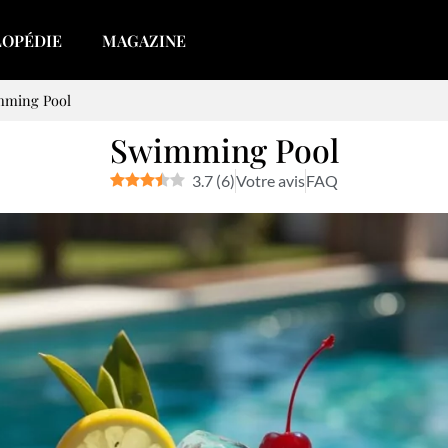
LOPÉDIE
MAGAZINE
mming Pool
Swimming Pool
3.7
(
6
)
Votre avis
FAQ