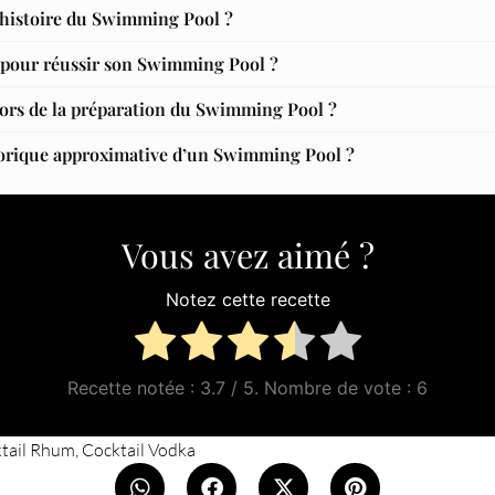
 l'histoire du Swimming Pool ?
s pour réussir son Swimming Pool ?
 lors de la préparation du Swimming Pool ?
alorique approximative d’un Swimming Pool ?
Vous avez aimé ?
Notez cette recette
Recette notée :
3.7
/ 5. Nombre de vote :
6
tail Rhum
,
Cocktail Vodka