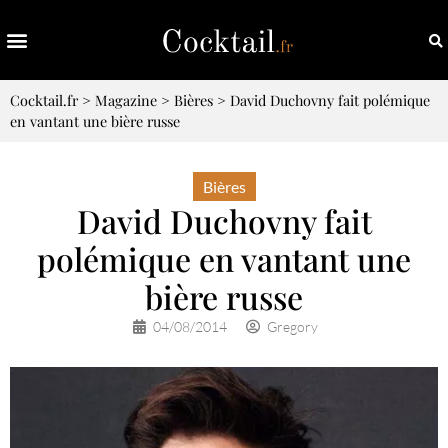
Cocktail.fr
>
Magazine
>
Bières
>
David Duchovny fait polémique
en vantant une bière russe
Bières
David Duchovny fait
polémique en vantant une
bière russe
04/08/2014
Gregory