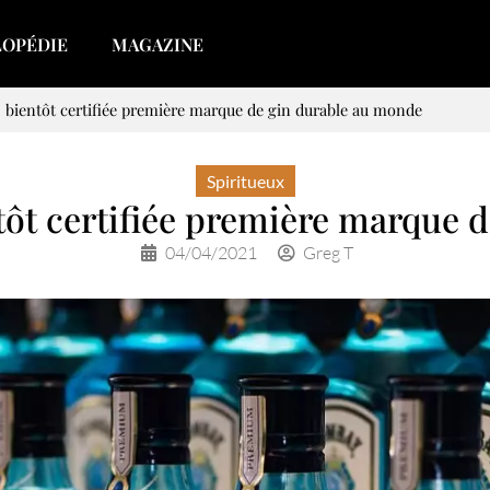
LOPÉDIE
MAGAZINE
 bientôt certifiée première marque de gin durable au monde
Spiritueux
ôt certifiée première marque 
04/04/2021
Greg T