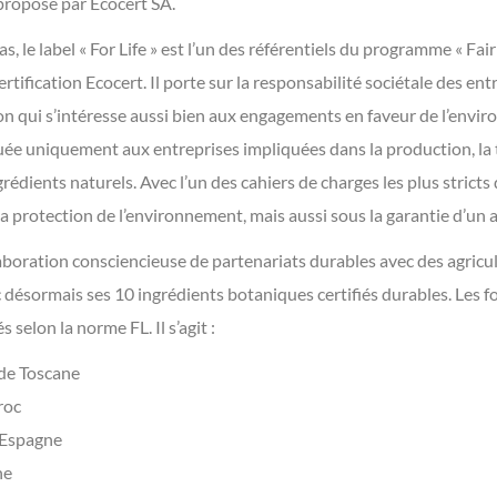
» proposé par Ecocert SA.
s, le label « For Life » est l’un des référentiels du programme « Fair
rtification Ecocert. Il porte sur la responsabilité sociétale des en
ation qui s’intéresse aussi bien aux engagements en faveur de l’env
ibuée uniquement aux entreprises impliquées dans la production, la
édients naturels. Avec l’un des cahiers de charges les plus stricts
la protection de l’environnement, mais aussi sous la garantie d’un 
aboration consciencieuse de partenariats durables avec des agricul
ésormais ses 10 ingrédients botaniques certifiés durables. Les fo
s selon la norme FL. Il s’agit :
 de Toscane
roc
d’Espagne
ne