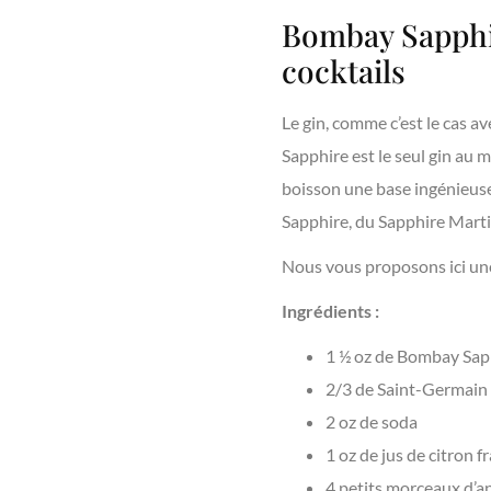
Bombay Sapphi
cocktails
Le gin, comme c’est le cas a
Sapphire est le seul gin au m
boisson une base ingénieuse
Sapphire, du Sapphire Marti
Nous vous proposons ici une
Ingrédients :
1 ½ oz de Bombay Sap
2/3 de Saint-Germain
2 oz de soda
1 oz de jus de citron fr
4 petits morceaux d’an