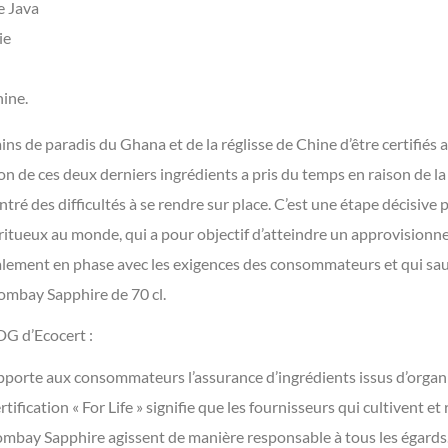
e Java
ie
hine.
ins de paradis du Ghana et de la réglisse de Chine d’être certifiés
on de ces deux derniers ingrédients a pris du temps en raison de la 
tré des difficultés à se rendre sur place. C’est une étape décisive 
iritueux au monde, qui a pour objectif d’atteindre un approvisionn
alement en phase avec les exigences des consommateurs et qui saura
Bombay Sapphire de 70 cl.
DG d’Ecocert :
» apporte aux consommateurs l’assurance d’ingrédients issus d’org
tification « For Life » signifie que les fournisseurs qui cultivent et
ombay Sapphire agissent de manière responsable à tous les égards.