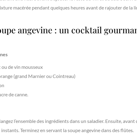
 mixture macérée pendant quelques heures avant de rajouter de l
soupe angevine : un cocktail gourma
nnes
t ou de vin mousseux
’orange (grand Marnier ou Cointreau)
ron
ucre de canne.
élangez l’ensemble des ingrédients dans un saladier. Ensuite, avant 
 instants. Terminez en servant la soupe angevine dans des flûtes.