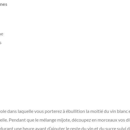
nnes
ne
s
e dans laquelle vous porterez à ébullition la moitié du vin blanc 
nelle. Pendant que le mélange mijote, découpez en morceaux vos dif
 durant une heure avant d’ajouter le reste du vin et du sucre suivi 