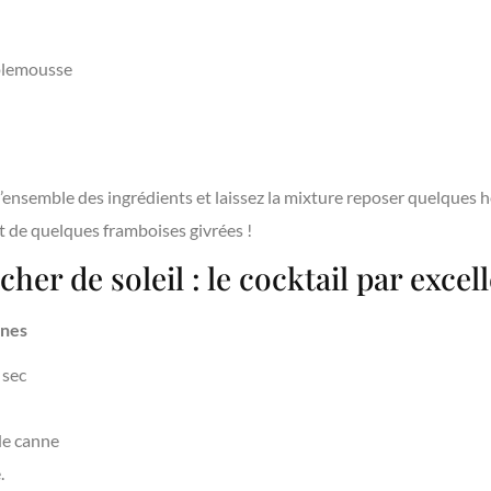
mplemousse
l’ensemble des ingrédients et laissez la mixture reposer quelques 
t de quelques framboises givrées !
her de soleil : le cocktail par excell
nnes
 sec
 de canne
.