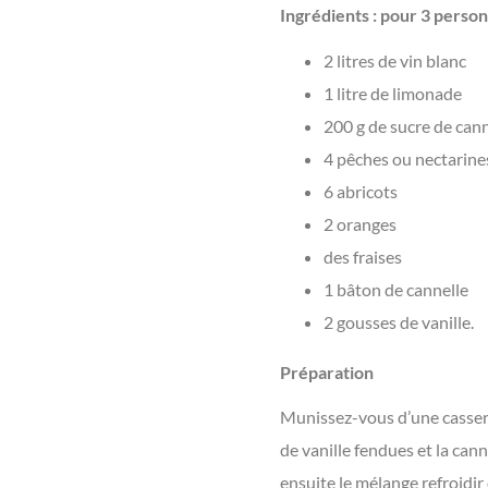
Ingrédients : pour 3 perso
2 litres de vin blanc
1 litre de limonade
200 g de sucre de can
4 pêches ou nectarine
6 abricots
2 oranges
des fraises
1 bâton de cannelle
2 gousses de vanille.
Préparation
Munissez-vous d’une casserol
de vanille fendues et la can
ensuite le mélange refroidir