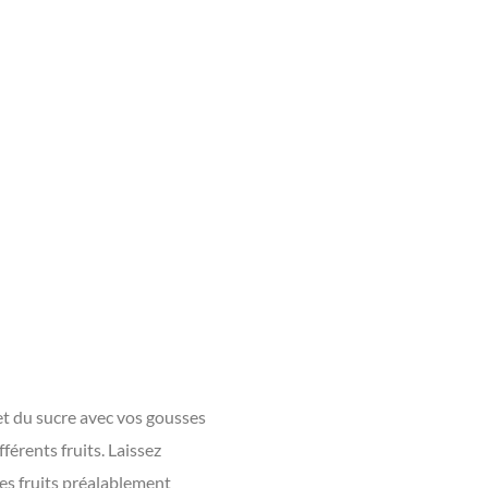
et du sucre avec vos gousses
férents fruits. Laissez
des fruits préalablement