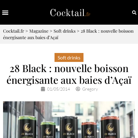
Cocktail.fr
>
Magazine
>
Soft drinks
>
28 Black : nouvelle boisson
énergisante aux baies d’Açaï
Soft drinks
28 Black : nouvelle boisson
énergisante aux baies d’Açaï
01/05/2014
Gregory