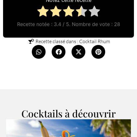
Recette notée :
3.4
/ 5. Nombre de vote :
28
Recette classé dans :
Cocktail Rhum
Cocktails à découvrir