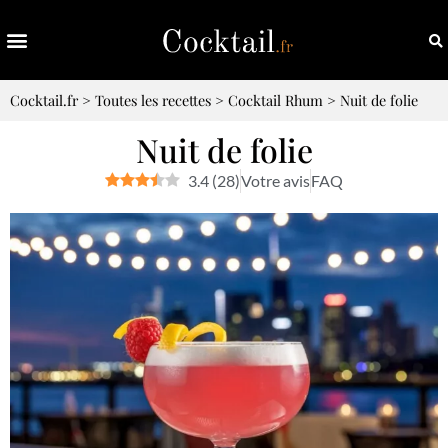
Cocktail.fr
>
Toutes les recettes
>
Cocktail Rhum
>
Nuit de folie
Nuit de folie
3.4
(
28
)
Votre avis
FAQ