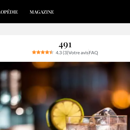
LOPÉDIE
MAGAZINE
491
4.3
(
3
)
Votre avis
FAQ