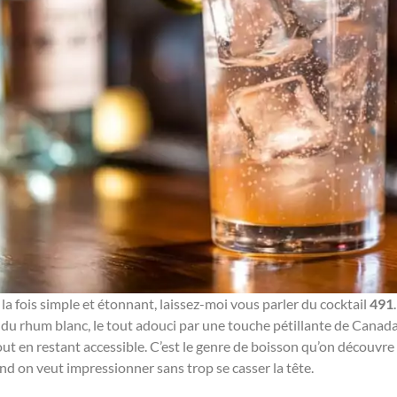
 la fois simple et étonnant, laissez-moi vous parler du cocktail
491
é du rhum blanc, le tout adouci par une touche pétillante de Canada D
ut en restant accessible. C’est le genre de boisson qu’on découvre 
d on veut impressionner sans trop se casser la tête.