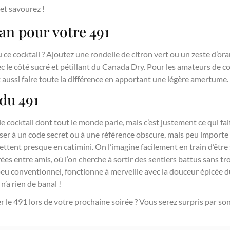
t savourez !
n pour votre 491
 ce cocktail ? Ajoutez une rondelle de citron vert ou un zeste d’o
ec le côté sucré et pétillant du Canada Dry. Pour les amateurs de coc
t aussi faire toute la différence en apportant une légère amertume.
 du 491
 le cocktail dont tout le monde parle, mais c’est justement ce qui f
er à un code secret ou à une référence obscure, mais peu importe son
ettent presque en catimini. On l’imagine facilement en train d’être
ées entre amis, où l’on cherche à sortir des sentiers battus sans tro
eu conventionnel, fonctionne à merveille avec la douceur épicée d
 n’a rien de banal !
 le 491 lors de votre prochaine soirée ? Vous serez surpris par son 