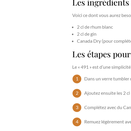
Les ingrédients
Voici ce dont vous aurez beso
2 cl de rhum blanc
2 cl de gin
Canada Dry (pour complét
Les étapes pour
Le « 491 » est d’une simplicité
Dans un verre tumbler r
Ajoutez ensuite les 2 cl 
Complétez avec du Cana
Remuez légèrement avec