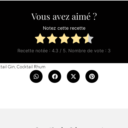
Vous avez aimé ?
Notez cette recette
Recette notée :
4.3
/ 5. Nombre de vote :
3
tail Gin
,
Cocktail Rhum