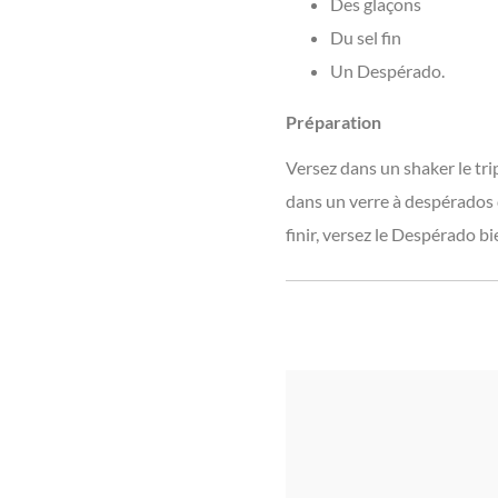
Des glaçons
Du sel fin
Un Despérado.
Préparation
Versez dans un shaker le trip
dans un verre à despérados 
finir, versez le Despérado bie