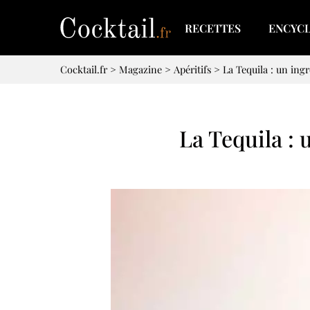
RECETTES
ENCYC
Cocktail.fr
>
Magazine
>
Apéritifs
>
La Tequila : un ingr
La Tequila : 