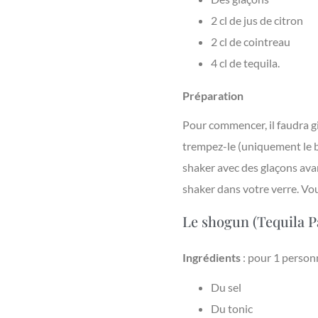
2 cl de jus de citron
2 cl de cointreau
4 cl de tequila.
Préparation
Pour commencer, il faudra gi
trempez-le (uniquement le b
shaker avec des glaçons avan
shaker dans votre verre. Vou
Le shogun (Tequila P
Ingrédients
: pour 1 person
Du sel
Du tonic