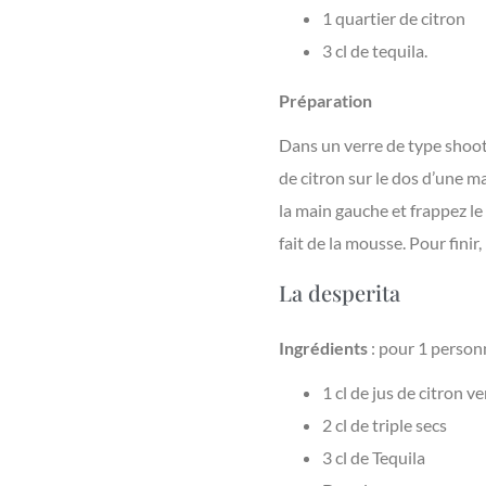
1 quartier de citron
3 cl de tequila.
Préparation
Dans un verre de type shoote
de citron sur le dos d’une m
la main gauche et frappez le 
fait de la mousse. Pour finir
La desperita
Ingrédients
: pour 1 person
1 cl de jus de citron ve
2 cl de triple secs
3 cl de Tequila