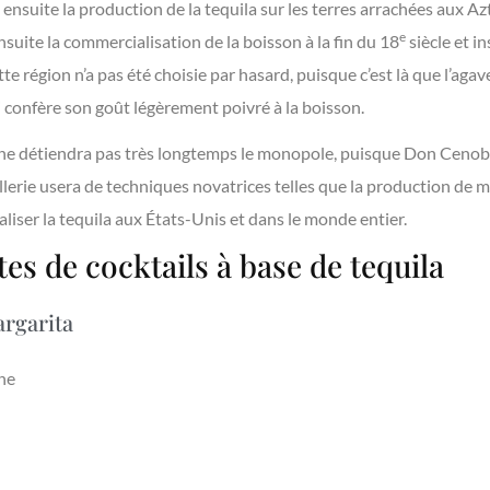
ensuite la production de la tequila sur les terres arrachées aux Azt
e
suite la commercialisation de la boisson à la fin du 18
siècle et in
tte région n’a pas été choisie par hasard, puisque c’est là que l’agav
ui confère son goût légèrement poivré à la boisson.
o ne détiendra pas très longtemps le monopole, puisque Don Cenobi
llerie usera de techniques novatrices telles que la production de 
iser la tequila aux États-Unis et dans le monde entier.
es de cocktails à base de tequila
argarita
ne