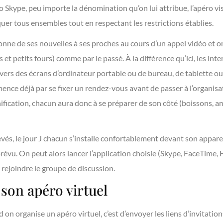
kype, peu importe la dénomination qu’on lui attribue, l’apéro visi
er tous ensembles tout en respectant les restrictions établies.
donne de ses nouvelles à ses proches au cours d’un appel vidéo et on
s et petits fours) comme par le passé. À la différence qu’ici, les int
ravers des écrans d’ordinateur portable ou de bureau, de tablette 
mence déjà par se fixer un rendez-vous avant de passer à l’organis
nification, chacun aura donc à se préparer de son côté (boissons
evés, le jour J chacun s’installe confortablement devant son apparei
évu. On peut alors lancer l’application choisie (Skype, FaceTim
e rejoindre le groupe de discussion.
son apéro virtuel
 on organise un apéro virtuel, c’est d’envoyer les liens d’invitatio