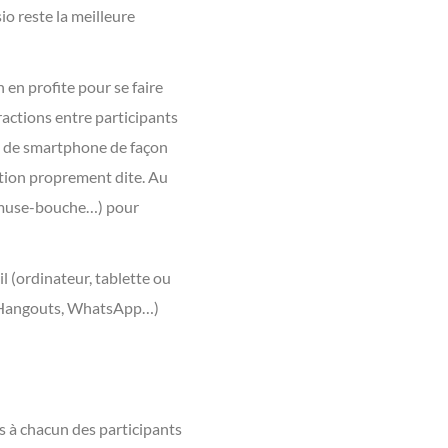
o reste la meilleure
 en profite pour se faire
eractions entre participants
ou de smartphone de façon
ation proprement dite. Au
, amuse-bouche…) pour
l (ordinateur, tablette ou
e, Hangouts, WhatsApp…)
ns à chacun des participants