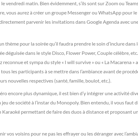
s le vendredi matin. Bien évidemment, s’ils sont sur Zoom ou Teams
aire, vous aurez à créer un groupe Messenger ou WhatsApp pour le l
 directement parvenir les invitations dans Google Agenda avec un
 thème pour la soirée qu’il faudra prendre le soin d’inclure dans les
ée déguisée dans le style Disco, Flower Power, Couple célèbre, etc
z reconnue et sympa du style « I will survive » ou « La Macarena 
re tous les participants à se mettre dans l’ambiance avant de procéd
s nouvelles respectives (santé, famille, boulot, etc.).
éro encore plus dynamique, il est bien d’y intégrer une activité d
 jeu de société à l’instar du Monopoly. Bien entendu, il vous faut 
 Karaoké permettant de faire des duos à distance et proposant un 
nir vos voisins pour ne pas les effrayer ou les déranger avec l’ambi